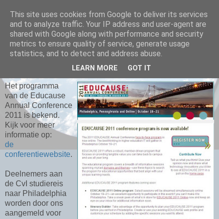
This site uses cookies from Google to deliver its services
and to analyze traffic. Your IP address and user-agent are
shared with Google along with performance and security
metrics to ensure quality of service, generate usage
MAANDAG 20 JUNI 2011
statistics, and to detect and address abuse.
Programma Educause 2011 bekend
LEARN MORE
GOT IT
Het programma
van de Educause
Annual Conference
2011 is bekend.
Kijk voor meer
informatie op:
de
conferentiewebsite
.
Deelnemers aan
de CvI studiereis
naar Philadelphia
worden door ons
aangemeld voor